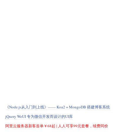
《Node.js从入门到上线》—— Koa2 + MongoDB 搭建博客系统
jQuery WeUI 专为微信开发而设计的UI库
阿里云服务器新客首单￥68起 | 人人可享99元套餐，续费同价