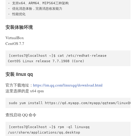
- 支持x64、ARM64、MIPS64三种架构

- 优化消息体验，完善消息收发能力

- 性能优化
安装体验环境
VirtualBox
CentOS 7.7
[centos7@localhost ~]$ cat /etc/redhat-release 

CentOS Linux release 7.7.1908 (Core)
安装 linux qq
官方下载地址：
https://im.qq.com/linuxqq/download.html
这里选择的是 x64 rpm
sudo yum install https://qd.myapp.com/myapp/qqteam/linuxQQ/
查找启动 QQ 命令
[centos7@localhost ~]$ rpm -ql linuxqq

/usr/share/applications/qq.desktop
