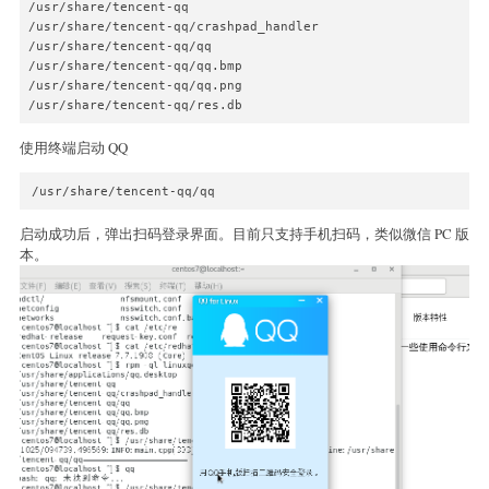
/usr/share/tencent-qq

/usr/share/tencent-qq/crashpad_handler

/usr/share/tencent-qq/qq

/usr/share/tencent-qq/qq.bmp

/usr/share/tencent-qq/qq.png

/usr/share/tencent-qq/res.db
使用终端启动 QQ
/usr/share/tencent-qq/qq
启动成功后，弹出扫码登录界面。目前只支持手机扫码，类似微信 PC 版
本。